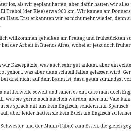
er los, als wir geplant hatten, aber dafür hatten wir alle
h El Trebol (der Klee) etwa 900 km. Wir kamen am Donner
dem Haus. Erst erkannten wir es nicht mehr wieder, denn 
.
lich willkommen geheißen am Freitag und frühstückten 
 bei der Arbeit in Buenos Aires, wobei er jetzt doch früh
wir Käsespätzle, was auch sehr gut ankam, aber ein echte
ot gehört, was aber dann schnell fallen gelassen wird. G
 bei drei nicht auf dem Baum ist, dazu getan zumindest von
 mittlerweile soweit und sahen es ein, dass man doch Eng
ll, was sie gerne noch machen würden, aber nur Vale kann
nn sie sprach mit uns kein Englisch, sondern nur Spanisch.
auf, aber leider hatten sie kein Buch um Englisch zu lerne
Schwester und der Mann (Fabio) zum Essen, die gleich g