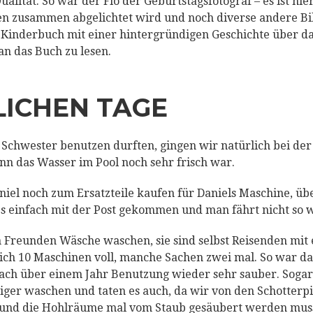
alität. So war der Flo der Geburtstagsfotograf – es ist hier
len zusammen abgelichtet wird und noch diverse andere Bi
 Kinderbuch mit einer hintergründigen Geschichte über das
 an das Buch zu lesen.
LICHEN TAGE
 Schwester benutzen durften, gingen wir natürlich bei der
nn das Wasser im Pool noch sehr frisch war.
niel noch zum Ersatzteile kaufen für Daniels Maschine, üb
es einfach mit der Post gekommen und man fährt nicht so w
n Freunden Wäsche waschen, sie sind selbst Reisenden mi
ch 10 Maschinen voll, manche Sachen zwei mal. So war da
ch über einem Jahr Benutzung wieder sehr sauber. Sogar 
er waschen und taten es auch, da wir von den Schotterpi
und die Hohlräume mal vom Staub gesäubert werden mus