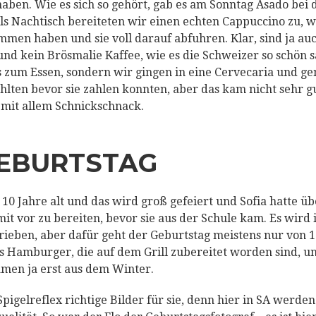
haben. Wie es sich so gehört, gab es am Sonntag Asado bei
ls Nachtisch bereiteten wir einen echten Cappuccino zu, 
en haben und sie voll darauf abfuhren. Klar, sind ja auc
nd kein Brösmalie Kaffee, wie es die Schweizer so schön 
 zum Essen, sondern wir gingen in eine Cervecaria und ge
ten bevor sie zahlen konnten, aber das kam nicht sehr g
 mit allem Schnickschnack.
GEBURTSTAG
0 Jahre alt und das wird groß gefeiert und Sofia hatte üb
it vor zu bereiten, bevor sie aus der Schule kam. Es wird
ieben, aber dafür geht der Geburtstag meistens nur von 1
s Hamburger, die auf dem Grill zubereitet worden sind, 
amen ja erst aus dem Winter.
pigelreflex richtige Bilder für sie, denn hier in SA werden