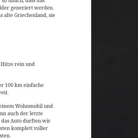
 so üblich, dass das
lder generiert werden.
 alte Griechenland, sie
 Hitze rein und
er 100 km einfache
eit.
t einem Wohnmobil und
nn auch der letzte
das Auto durften wir
sten komplett voller
sten.