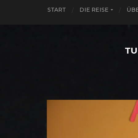
START
DIE REISE
ÜB
TU