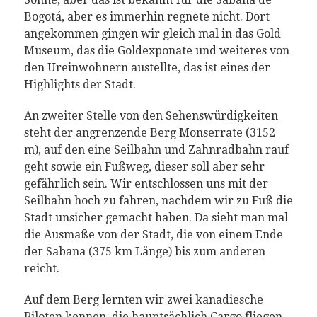
Bogotá, aber es immerhin regnete nicht. Dort
angekommen gingen wir gleich mal in das Gold
Museum, das die Goldexponate und weiteres von
den Ureinwohnern austellte, das ist eines der
Highlights der Stadt.
An
z
weiter Stelle von den Sehenswürdigkeiten
steht der angrenzende Berg
Monserrate
(3152
m)
, auf den eine Seilbahn und Zahnradbahn rauf
geht sowie ein Fußweg, dieser
soll
aber sehr
gefährlich sein. Wir entschlossen uns mit der
Seilbahn hoch zu fahren,
nachdem wir zu Fuß die
Stadt unsicher gemacht haben
. Da sieht man mal
die
Ausmaße
von der Stadt, die von einem
E
nde
der Sabana (375 km
L
änge) bis zu
m
anderen
r
eicht.
A
uf dem Berg lernten wir zwei
k
anadiesche
Piloten kennen, die hauptsächlich Cargo fliegen.