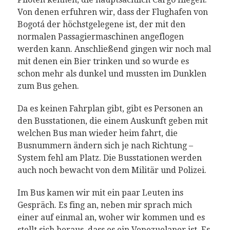
Von denen erfuhren wir, dass
der Flughafen von
Bogotá
der höchstgelegene ist
,
der mit den
normalen
Passagiermaschinen
angeflogen
werden kann. Anschließend gingen wir noch mal
mit den
en ein Bier trinken und so wurde es
schon mehr als
d
unkel und mussten im Dunk
l
en
zum Bus gehen.
D
a es keinen Fahrplan gibt, gibt es Personen an
den Busstationen, die eine
m
A
uskunft geben mit
welchen Bus man wieder heim fahrt,
die
Busnummern ändern sich je nach Richtung –
System fehl am Platz
. Die Busstationen werden
auch noch bewacht von dem Militär und Polizei.
Im Bus kamen wir mit ein paar Leuten ins
Gespräch. Es fing an, neben mir sprach mich
einer auf einmal an, woher wir kommen und es
stellt sich heraus, dass es ein Venezuelaner ist. Es