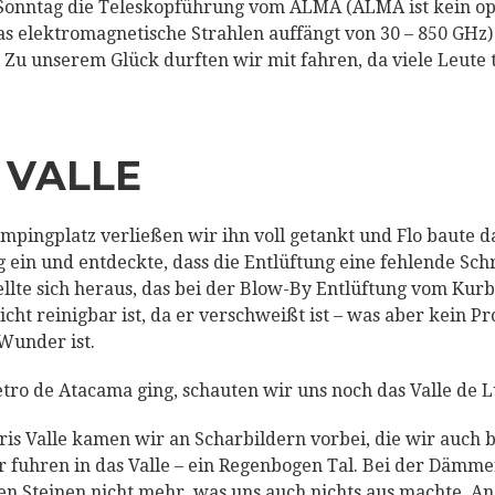
 Sonntag die Teleskopführung vom ALMA (ALMA ist kein op
as elektromagnetische Strahlen auffängt von 30 – 850 GHz)
Zu unserem Glück durften wir mit fahren, da viele Leute
 VALLE
pingplatz verließen wir ihn voll getankt und Flo baute da
 ein und entdeckte, dass die Entlüftung eine fehlende Sc
tellte sich heraus, das bei der Blow-By Entlüftung vom Ku
nicht reinigbar ist, da er verschweißt ist – was aber kein P
 Wunder ist.
tro de Atacama ging, schauten wir uns noch das Valle de L
ris Valle kamen wir an Scharbildern vorbei, die wir auch b
 fuhren in das Valle – ein Regenbogen Tal. Bei der Dämme
n Steinen nicht mehr, was uns auch nichts aus machte. A