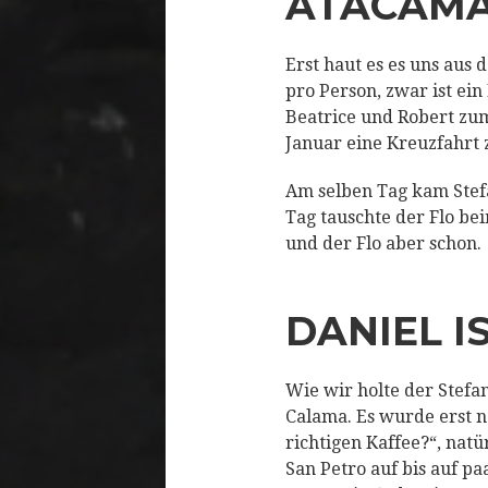
ATACAM
Erst haut es es uns aus 
pro Person, zwar ist ein
Beatrice und Robert zum
Januar eine Kreuzfahrt
Am selben Tag kam Stef
Tag tauschte der Flo be
und der Flo aber schon.
DANIEL I
Wie wir holte der Stefa
Calama. Es wurde erst n
richtigen Kaffee?“, natü
San Petro auf bis auf p